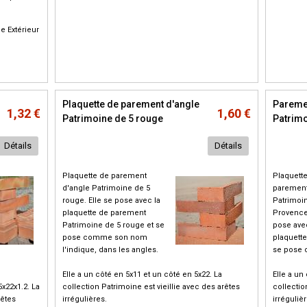
e Extérieur
Plaquette de parement d'angle
Paremen
1,32 €
1,60 €
Patrimoine de 5 rouge
Patrim
Détails
Détails
Plaquette de parement
Plaquett
d'angle Patrimoine de 5
parement
rouge. Elle se pose avec la
Patrimoi
plaquette de parement
Provence.
Patrimoine de 5 rouge et se
pose ave
pose comme son nom
plaquett
l'indique, dans les angles.
se pose 
Elle a un côté en 5x11 et un côté en 5x22. La
Elle a un
5x22x1.2. La
collection Patrimoine est vieillie avec des arêtes
collectio
rêtes
irrégulières.
irrégulièr