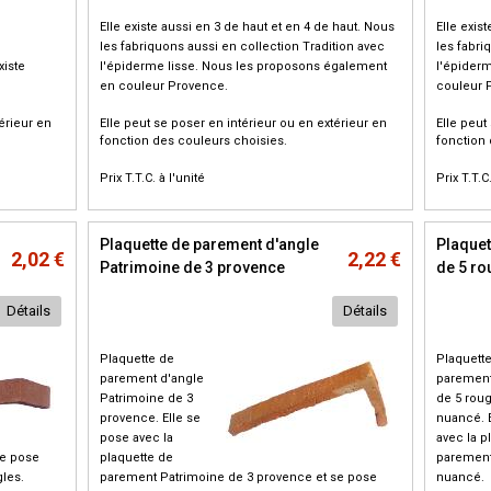
Elle existe aussi en 3 de haut et en 4 de haut. Nous
Elle exis
n
les fabriquons aussi en collection Tradition avec
les fabri
xiste
l'épiderme lisse. Nous les proposons également
l'épider
en couleur Provence.
couleur 
érieur en
Elle peut se poser en intérieur ou en extérieur en
Elle peut
fonction des couleurs choisies.
fonction 
Prix T.T.C. à l'unité
Prix T.T.C
Plaquette de parement d'angle
Plaquet
2,02 €
2,22 €
Patrimoine de 3 provence
de 5 r
Détails
Détails
Plaquette de
Plaquett
parement d'angle
parement
Patrimoine de 3
de 5 roug
provence. Elle se
nuancé. 
pose avec la
avec la p
se pose
plaquette de
parement 
les.
parement Patrimoine de 3 provence et se pose
nuancé.