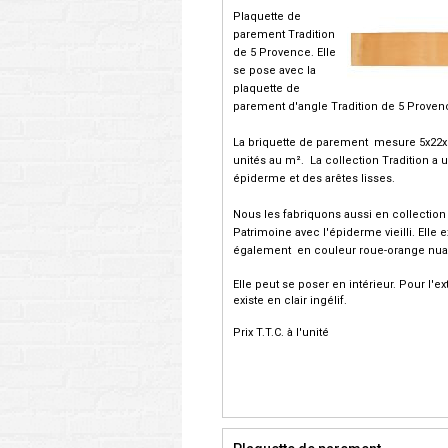
Plaquette de
parement Tradition
de 5 Provence. Elle
se pose avec la
plaquette de
parement d'angle Tradition de 5 Proven
La briquette de parement mesure 5x22x1.5
unités au m². La collection Tradition a 
épiderme et des arêtes lisses.
Nous les fabriquons aussi en collection
Patrimoine avec l'épiderme vieilli. Elle e
également en couleur roue-orange nu
Elle peut se poser en intérieur. Pour l'ext
existe en clair ingélif.
Prix T.T.C. à l'unité