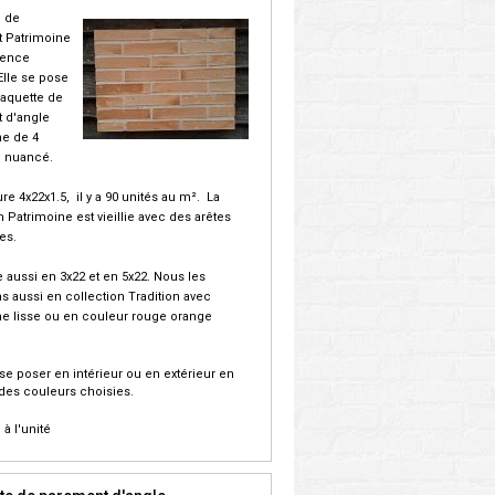
e de
 Patrimoine
vence
Elle se pose
laquette de
 d'angle
ne de 4
 nuancé.
re 4x22x1.5, il y a 90 unités au m². La
n Patrimoine est vieillie avec des arêtes
es.
te aussi en 3x22 et en 5x22. Nous les
s aussi en collection Tradition avec
me lisse ou en couleur rouge orange
 se poser en intérieur ou en extérieur en
des couleurs choisies.
. à l'unité