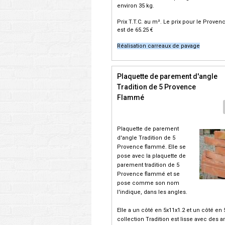
environ 35 kg.
Prix T.T.C.
au m². Le prix pour le Provenc
est de 65.25 €
Réalisation carreaux de pavage
Plaquette de parement d'angle
Tradition de 5 Provence
Flammé
Plaquette de parement
d'angle Tradition de 5
Provence flammé. Elle se
pose avec la plaquette de
parement tradition de 5
Provence flammé et se
pose comme son nom
l'indique, dans les angles.
Elle a un côté en 5x11x1.2 et un côté en 
collection Tradition est lisse avec des a