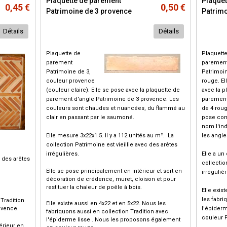
Plaquette de parement
Plaquet
0,45 €
0,50 €
Patrimoine de 3 provence
Patrimo
Détails
Détails
Plaquette de
Plaquett
parement
parement
Patrimoine de 3,
Patrimoi
couleur provence
rouge. El
(couleur claire). Elle se pose avec la plaquette de
avec la p
parement d'angle Patrimoine de 3 provence. Les
parement
couleurs sont chaudes et nuancées, du flammé au
de 4 roug
clair en passant par le saumoné.
pose co
nom l'in
Elle mesure 3x22x1.5. Il y a 112 unités au m². La
les angle
collection Patrimoine est vieillie avec des arêtes
irrégulières.
Elle a un
c des arêtes
collectio
Elle se pose principalement en intérieur et sert en
irrégulièr
décoration de crédence, muret, cloison et pour
restituer la chaleur de poêle à bois.
Elle exis
les fabri
Tradition
Elle existe aussi en 4x22 et en 5x22. Nous les
ovence.
l'épider
fabriquons aussi en collection Tradition avec
couleur 
l'épiderme lisse . Nous les proposons également
érieur en