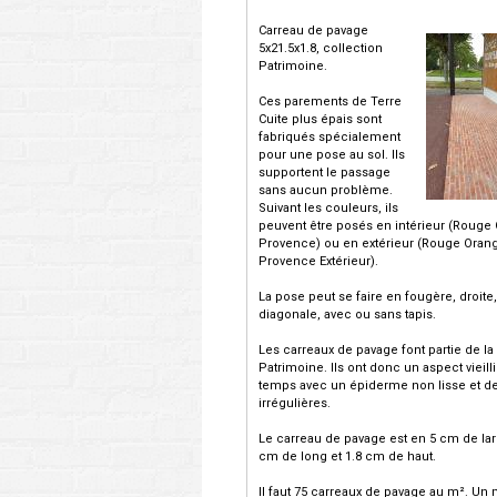
Carreau de pavage
5x21.5x1.8, collection
Patrimoine.
Ces parements de Terre
Cuite plus épais sont
fabriqués spécialement
pour une pose au sol. Ils
supportent le passage
sans aucun problème.
Suivant les couleurs, ils
peuvent être posés en intérieur (Rouge
Provence) ou en extérieur (Rouge Orang
Provence Extérieur).
La pose peut se faire en fougère, droite
diagonale, avec ou sans tapis.
Les carreaux de pavage font partie de la
Patrimoine. Ils ont donc un aspect vieilli
temps avec un épiderme non lisse et de
irrégulières.
Le carreau de pavage est en 5 cm de lar
cm de long et 1.8 cm de haut.
Il faut 75 carreaux de pavage au m². Un