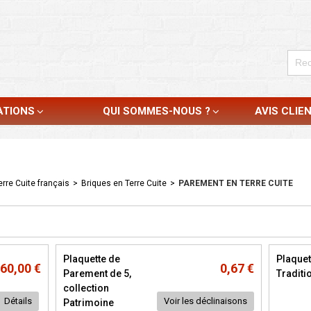
ATIONS
QUI SOMMES-NOUS ?
AVIS CLIE
rre Cuite français
>
Briques en Terre Cuite
>
PAREMENT EN TERRE CUITE
Plaquette de
Plaquet
60,00 €
0,67 €
Parement de 5,
Traditi
collection
Détails
Voir les déclinaisons
Patrimoine