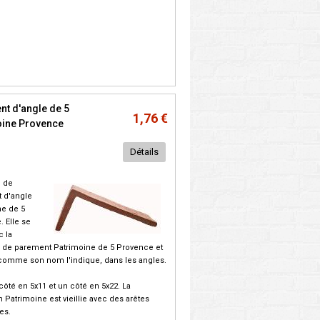
t d'angle de 5
1,76 €
oine Provence
Détails
e de
 d'angle
ne de 5
 Elle se
c la
e de parement Patrimoine de 5 Provence et
comme son nom l'indique, dans les angles.
 côté en 5x11 et un côté en 5x22. La
n Patrimoine est vieillie avec des arêtes
es.