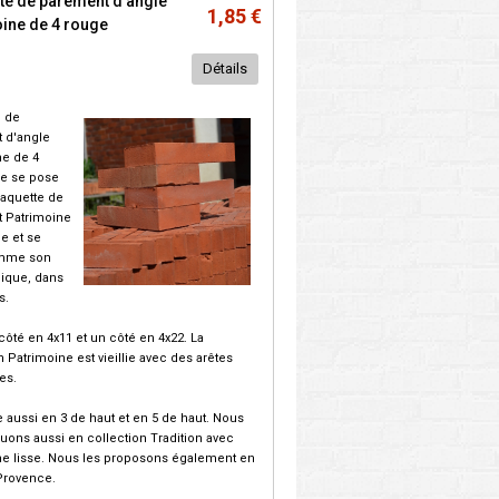
te de parement d'angle
1,85 €
ine de 4 rouge
Détails
e de
 d'angle
ne de 4
le se pose
laquette de
 Patrimoine
e et se
mme son
dique, dans
s.
 côté en 4x11 et un côté en 4x22. La
n Patrimoine est vieillie avec des arêtes
es.
te aussi en 3 de haut et en 5 de haut. Nous
quons aussi en collection Tradition avec
me lisse. Nous les proposons également en
Provence.