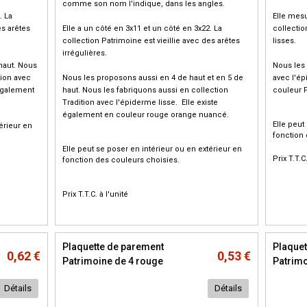
comme son nom l'indique, dans les angles.
. La
Elle mesu
es arêtes
Elle a un côté en 3x11 et un côté en 3x22. La
collectio
collection Patrimoine est vieillie avec des arêtes
lisses.
irrégulières.
 haut. Nous
Nous les 
tion avec
Nous les proposons aussi en 4 de haut et en 5 de
avec l'ép
également
haut. Nous les fabriquons aussi en collection
couleur 
Tradition avec l'épiderme lisse. Elle existe
également en couleur rouge orange nuancé.
Elle peut
érieur en
fonction 
Elle peut se poser en intérieur ou en extérieur en
Prix T.T.C
fonction des couleurs choisies.
Prix T.T.C. à l'unité
Plaquette de parement
Plaquet
0,62 €
0,53 €
Patrimoine de 4 rouge
Patrimo
Détails
Détails