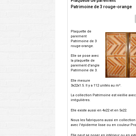
Plaquette de parement
Patrimoine de 3 rouge-orange
Plaquette de
parement
Patrimoine de 3
rouge-orange.
Elle se pose avec
la plaquette de
parement d'angle
Patrimoine de 3.
Elle mesure
3x22x1.5. Il y a 112 unités au m².
La collection Patrimoine est vieillie ave
irrégulières.
Elle existe aussi en 4x22 et en 5x22.
Nous les fabriquons aussi en collection 
avec l'épiderme lisse ou en couleur Pr
Elle peut se poser en intérieur ou en ext