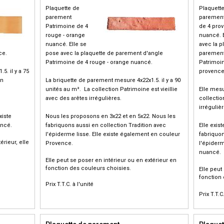
Plaquette de
Plaquett
parement
parement
Patrimoine de 4
de 4 pro
rouge - orange
nuancé. 
nuancé. Elle se
avec la p
ce.
pose avec la plaquette de parement d'angle
parement
Patrimoine de 4 rouge - orange nuancé.
Patrimoi
. il y a 75
provence
un
La briquette de parement mesure 4x22x1.5. il y a 90
unités au m². La collection Patrimoine est vieillie
Elle mesu
avec des arêtes irrégulières.
collectio
irrégulièr
xiste
Nous les proposons en 3x22 et en 5x22. Nous les
ancé.
fabriquons aussi en collection Tradition avec
Elle exis
l'épiderme lisse. Elle existe également en couleur
fabriquon
érieur, elle
Provence.
l'épider
nuancé.
Elle peut se poser en intérieur ou en extérieur en
fonction des couleurs choisies.
Elle peut
fonction 
Prix T.T.C. à l'unité
Prix T.T.C