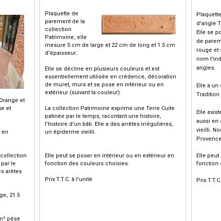
Plaquette de
Plaquett
parement de la
d'angle T
collection
Elle se p
Patrimoine, elle
de pareme
mesure 5 cm de large et 22 cm de long et 1.5 cm
rouge et
d'épaisseur..
nom l'ind
angles.
Elle se décline en plusieurs couleurs et est
essentiellement utilisée en crédence, décoration
de muret, murs et se pose en intérieur ou en
Elle a un
extérieur (suivant la couleur).
Tradition
 Orange et
e et
La collection Patrimoine exprime une Terre Cuite
Elle exis
patinée par le temps, racontant une histoire,
aussi en 
l'histoire d'un bâti. Elle a des arrêtes irrégulières,
vieilli. 
, en
un épiderme vieilli.
Provence
 collection
Elle peut se poser en intérieur ou en extérieur en
Elle peut
 par le
fonction des couleurs choisies.
fonction 
s arêtes
Prix T.T.C. à l'unité
Prix T.T.C
ge, 21.5
 m² pèse