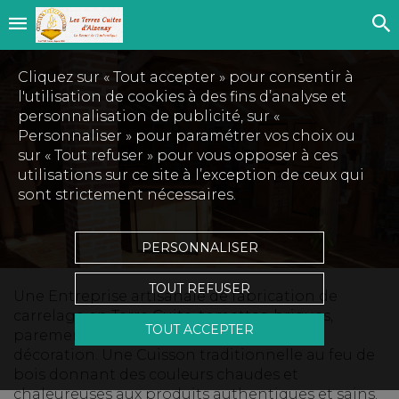
Cliquez sur « Tout accepter » pour consentir à
l'utilisation de cookies à des fins d’analyse et
personnalisation de publicité, sur «
Personnaliser » pour paramétrer vos choix ou
sur « Tout refuser » pour vous opposer à ces
utilisations sur ce site à l’exception de ceux qui
sont strictement nécessaires.
PERSONNALISER
TOUT REFUSER
Une Entreprise artisanale de fabrication de
carrelage en Terre Cuite, tomettes, briques,
TOUT ACCEPTER
parement, briques en Terre Crue, objet de
décoration. Une Cuisson traditionnelle au feu de
bois donnant des couleurs chaudes et
chaleureuses aux produits authentiques et sains.