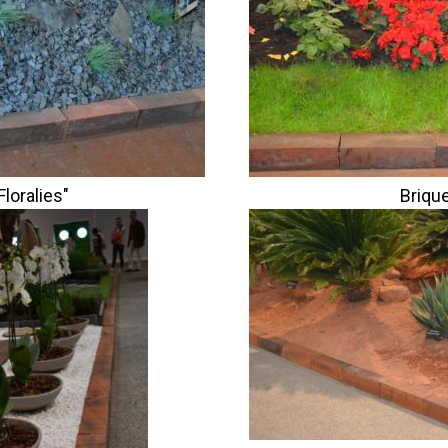
Floralies"
Brique