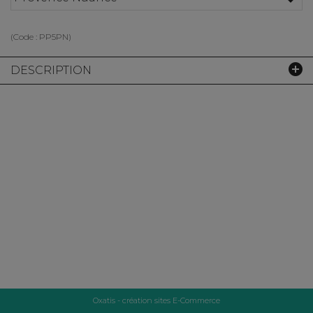
(Code :
PP5PN
)
DESCRIPTION
Oxatis - création sites E-Commerce