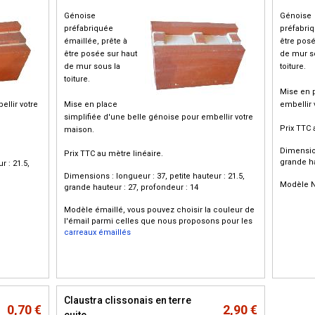
Génoise
Génoise
préfabriquée
préfabriq
émaillée, prête à
être posé
être posée sur haut
de mur s
de mur sous la
toiture.
toiture.
Mise en p
ellir votre
Mise en place
embellir 
simplifiée d'une belle génoise pour embellir votre
Prix TTC 
maison.
Dimension
Prix TTC au mètre linéaire.
grande ha
r : 21.5,
Dimensions : longueur : 37, petite hauteur : 21.5,
Modèle N
grande hauteur : 27, profondeur : 14
Modèle émaillé, vous pouvez choisir la couleur de
l'émail parmi celles que nous proposons pour les
carreaux émaillés
Claustra clissonais en terre
0,70 €
2,90 €