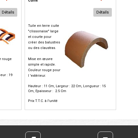
cuite
Détails
Détails
Tuile en terre cuite
"clissonaise" large
et courte pour
créer des balustres
ou des claustras.
r rouge
Mise en œuvre
simple et rapide.
Couleur rouge pour
eur : 19
l 'extérieur.
Hauteur : 11 Cm, Largeur : 22 Cm, Longueur : 15
Cm, Epaisseur : 2.5 Cm
Prix T.T.C. à l'unité