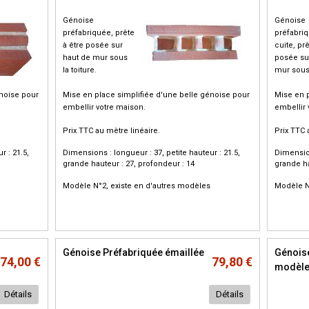
Génoise
Génoise
préfabriquée, prête
préfabriq
à être posée sur
cuite, prê
haut de mur sous
posée su
la toiture.
mur sous 
énoise pour
Mise en place simplifiée d'une belle génoise pour
Mise en p
embellir votre maison.
embellir 
Prix TTC au mètre linéaire.
Prix TTC 
r : 21.5,
Dimensions : longueur : 37, petite hauteur : 21.5,
Dimension
grande hauteur : 27, profondeur : 14
grande ha
Modèle N°2, existe en d'autres modèles
Modèle N
Génoise Préfabriquée émaillée
Génois
74,00 €
79,80 €
modèle
Détails
Détails