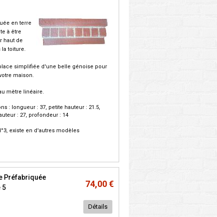
uée en terre
te à être
r haut de
la toiture.
lace simplifiée d'une belle génoise pour
votre maison.
au mètre linéaire.
s : longueur : 37, petite hauteur : 21.5,
uteur : 27, profondeur : 14
°3, existe en d'autres modèles
e Préfabriquée
74,00 €
 5
Détails