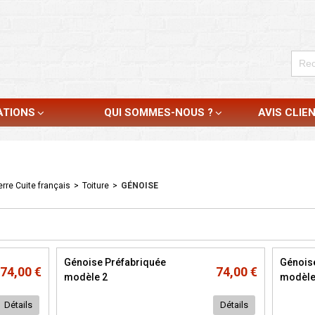
ATIONS
QUI SOMMES-NOUS ?
AVIS CLIE
rre Cuite français
>
Toiture
>
GÉNOISE
Génoise Préfabriquée
Génois
74,00 €
74,00 €
modèle 2
modèle
Détails
Détails