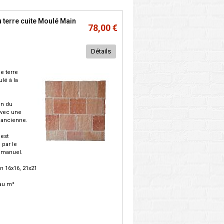
 terre cuite Moulé Main
78,00 €
Détails
e terre
lé à la
on du
avec une
l'ancienne.
 est
 par le
 manuel.
en 16x16, 21x21
 au m²