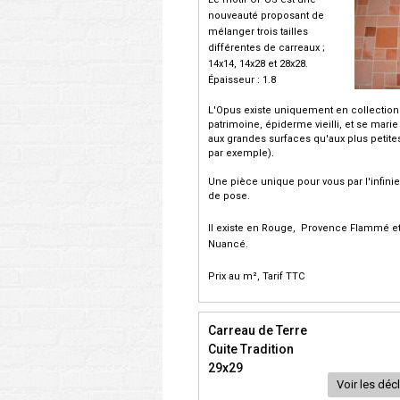
nouveauté proposant de
mélanger trois tailles
différentes de carreaux ;
14x14, 14x28 et 28x28.
Épaisseur : 1.8
L'Opus existe uniquement en collection
patrimoine, épiderme vieilli, et se marie
aux grandes surfaces qu'aux plus petite
par exemple).
Une pièce unique pour vous par l'infinie
de pose.
Il existe en Rouge, Provence Flammé e
Nuancé.
Prix au m², Tarif TTC
Carreau de Terre
Cuite Tradition
29x29
Voir les déc