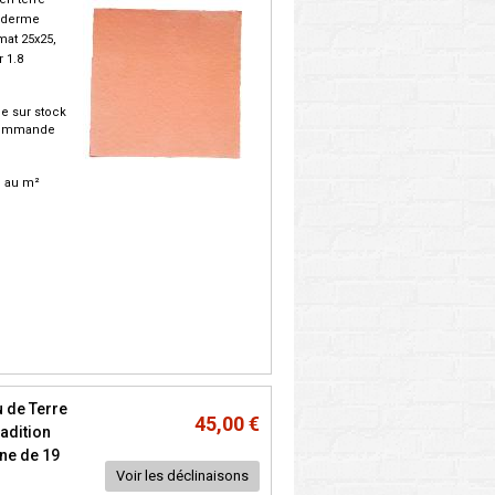
piderme
rmat 25x25,
 1.8
e sur stock
commande
C. au m²
 de Terre
45,00 €
radition
ne de 19
Voir les déclinaisons