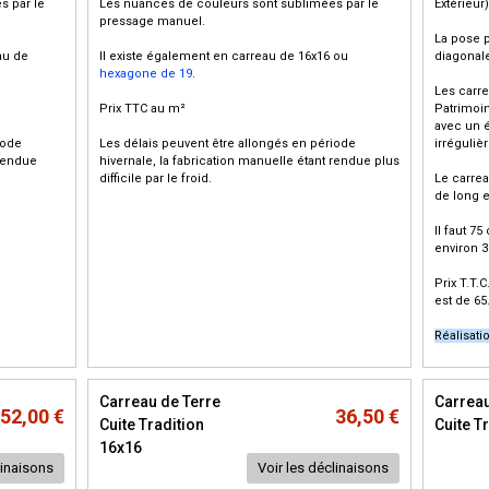
s par le
Les nuances de couleurs sont sublimées par le
Extérieur)
pressage manuel.
La pose p
au de
Il existe également en
carreau de 16x16
ou
diagonale
hexagone de 19
.
Les carre
Prix TTC au m²
Patrimoin
avec un é
iode
Les délais peuvent être allongés en période
irrégulièr
 rendue
hivernale, la fabrication manuelle étant rendue plus
difficile par le froid.
Le carrea
de long e
Il faut 7
environ 3
Prix T.T.C
est de 65
Réalisati
Carreau de Terre
Carreau
52,00 €
36,50 €
Cuite Tradition
Cuite T
16x16
linaisons
Voir les déclinaisons