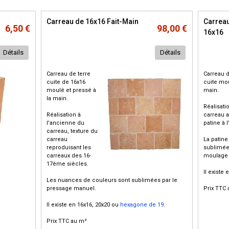
Carreau de 16x16 Fait-Main
Carreau
6,50 €
98,00 €
16x16
Détails
Détails
Carreau de terre
Carreau d
cuite de 16x16
cuite mou
moulé et pressé à
main.
la main.
Réalisati
Réalisation à
carreau 
l'ancienne du
patine à 
carreau, texture du
carreau
La patine
reproduisant les
sublimée
carreaux des 16-
moulage
17ème siècles.
Il existe 
Les nuances de couleurs sont sublimées par le
pressage manuel.
Prix TTC
Il existe en 16x16, 20x20 ou
hexagone de 19
.
Prix TTC au m²