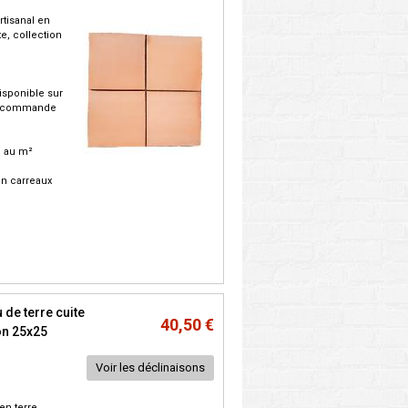
rtisanal en
te, collection
isponible sur
u commande
C. au m²
on carreaux
 de terre cuite
40,50 €
on 25x25
Voir les déclinaisons
en terre