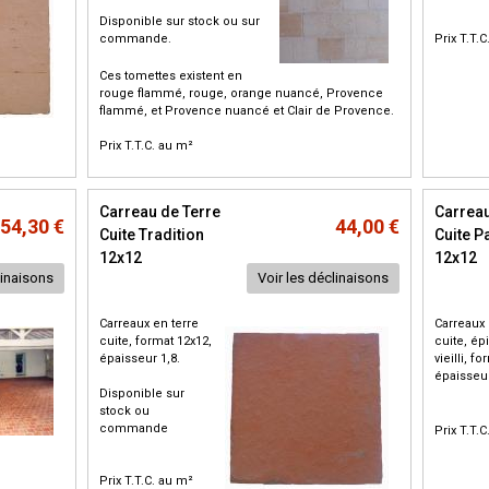
Disponible sur stock ou sur
commande.
Prix T.T.
Ces tomettes existent en
rouge flammé, rouge, orange nuancé, Provence
flammé, et Provence nuancé et Clair de Provence
.
Prix T.T.C. au m²
Carreau de Terre
Carreau
54,30 €
44,00 €
Cuite Tradition
Cuite P
12x12
12x12
linaisons
Voir les déclinaisons
Carreaux en terre
Carreaux 
cuite, format 12x12,
cuite, é
épaisseur 1,8.
vieilli, f
épaisseur
Disponible sur
stock ou
commande
Prix T.T.
Prix T.T.C. au m²