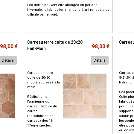
Les délais peuvent être allongés en période
hivernale, la fabrication manuelle étant rendue plus
difficile par le froid.
Carreau terre cuite de 20x20
Carreau
98,00 €
98,00 €
Fait-Main
Détails
Détails
Carreau en terre
Carreau 
cuite de 20x20
5x21.5x1.
moulé et pressé à la
Patrimoi
main.
Ces pare
Réalisation à
Cuite plu
l'ancienne du
fabriqué
carreau, texture du
pour une 
carreau
supporte
reproduisant les
aucun pr
carreaux des 16-
les coule
17ème siècles.
être pos
ou en ex