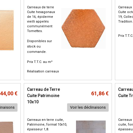
Carreaux de terre
Carreaux 
Cuite hexagonaux
Cuite oc
de 16, épiderme
19, Colle
vieilli appelés
Tradition.
communément
Tomettes.
Prix T.T.
Disponibles sur
stock ou
commande.
Prix T.T.C. au m²
Réalisation carreaux
Carreau de Terre
Carreau
44,00 €
61,86 €
Cuite Patrimoine
Cuite T
10x10
linaisons
Voir les déclinaisons
Carreaux en terre cuite,
Carreaux 
Patrimoine, format 10x10,
cuite, fo
épaisseur 1,8.
épaisseur