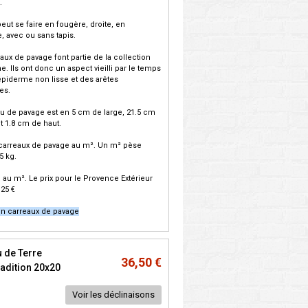
.
eut se faire en fougère, droite, en
, avec ou sans tapis.
aux de pavage font partie de la collection
e. Ils ont donc un aspect vieilli par le temps
piderme non lisse et des arêtes
es.
u de pavage est en 5 cm de large, 21.5 cm
t 1.8 cm de haut.
5 carreaux de pavage au m². Un m² pèse
5 kg.
.
au m². Le prix pour le Provence Extérieur
.25 €
on carreaux de pavage
 de Terre
36,50 €
radition 20x20
Voir les déclinaisons