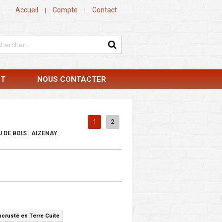
Accueil
Compte
Contact
|
|
NT
NOUS CONTACTER
1
2
 DE BOIS | AIZENAY
ncrusté en Terre Cuite