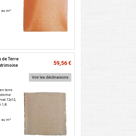
C. au m²
 de Terre
59,56 €
atrimoine
Voir les déclinaisons
en terre
piderme
ormat 12x12,
 1,8.
C. au m²