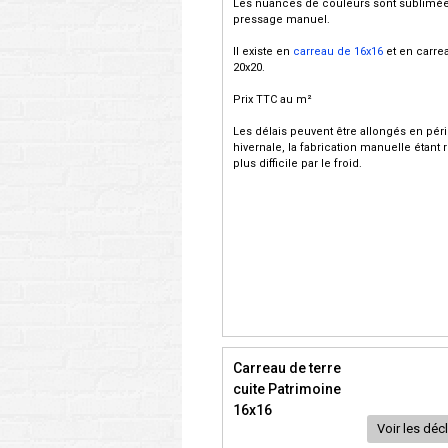
Les nuances de couleurs sont sublimée
pressage manuel.
Il existe en
carreau de 16x16
et en carre
20x20.
Prix TTC au m²
Les délais peuvent être allongés en pér
hivernale, la fabrication manuelle étant
plus difficile par le froid.
Carreau de terre
cuite Patrimoine
16x16
Voir les déc