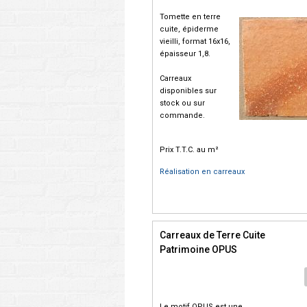
Tomette en terre
cuite, épiderme
vieilli, format 16x16,
épaisseur 1,8.
Carreaux
disponibles sur
stock ou sur
commande.
Prix T.T.C. au m²
Réalisation en carreaux
Carreaux de Terre Cuite
Patrimoine OPUS
Le motif OPUS est une