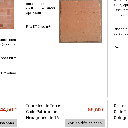
cuite, épiderme
cuite, é
vieilli, format 20x20,
lisse, fo
épaisseur 1,8
épaisseur
Prix T.T.C. au m²
Disponibl
ou sur 
 aussi bien
s (couloirs
Prix T.T.
 possibilité
t Provence
Tomettes de Terre
Carreau
44,50 €
56,60 €
Cuite Patrimoine
Cuite T
Hexagones de 16
Octogo
linaisons
Voir les déclinaisons