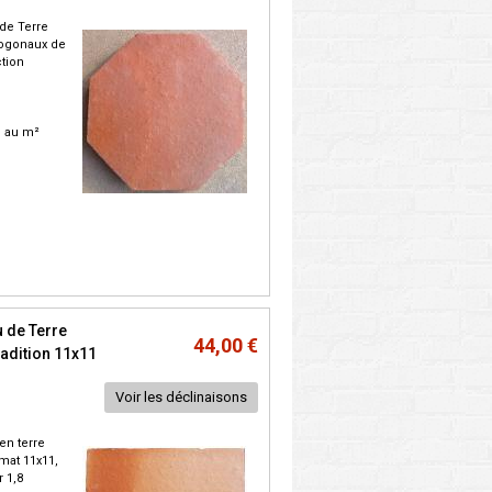
de Terre
togonaux de
ction
C. au m²
 de Terre
44,00 €
radition 11x11
Voir les déclinaisons
en terre
rmat 11x11,
 1,8