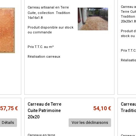
Carreau a
Carreau artisanal en Terre
Terre Cui
Cuite, collection Tradition
Tradition
16x16x1.8
20x20x1.8
Produit disponible sur stock
Produit d
ou commande
stock o
Prix T.T.C. au m²
Prix T.T.
Réalisation carreaux
Réalisati
Carreau de Terre
Carreau
57,75 €
54,10 €
Cuite Patrimoine
Traditi
20x20
Détails
Voir les déclinaisons
Carreaux en terre
Carreaux 