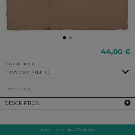
44,00 €
Couleur carreau
Provence Nuancé
(Code :
CT10PN
)
DESCRIPTION
Oxatis - création sites E-Commerce