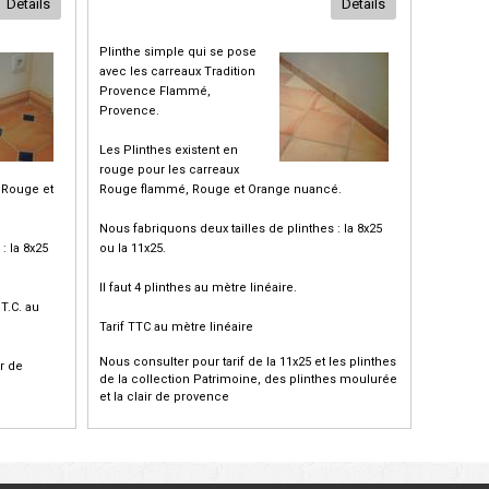
Détails
Détails
Plinthe simple qui se pose
avec les carreaux Tradition
Provence Flammé,
Provence.
Les Plinthes existent en
rouge pour les carreaux
 Rouge et
Rouge flammé, Rouge et Orange nuancé.
Nous fabriquons deux tailles de plinthes : la 8x25
: la 8x25
ou la 11x25.
Il faut 4 plinthes au mètre linéaire.
.T.C. au
Tarif TTC au mètre linéaire
Nous consulter pour tarif de la 11x25 et les plinthes
ir de
de la collection Patrimoine, des plinthes moulurée
et la clair de provence