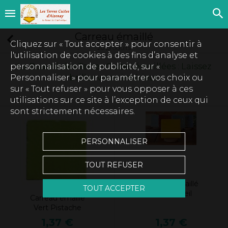
Carreau émaillé
Cliquez sur « Tout accepter » pour consentir à
20 produits
l'utilisation de cookies à des fins d’analyse et
personnalisation de publicité, sur «
La Beauté des Terres Cuites émaillées : Laissez
Personnaliser » pour paramétrer vos choix ou
briller votre intérieur
sur « Tout refuser » pour vous opposer à ces
utilisations sur ce site à l’exception de ceux qui
sont strictement nécessaires.
PERSONNALISER
TOUT REFUSER
Carreau émaillé
TOUT ACCEPTER
Jaune Soleil
Carreau émaillé
Vert Pistache
1,37 €
1,37 €