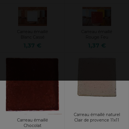
Carreau émaillé
Carreau émaillé
Blanc Cassé
Rouge Feu
1,37 €
1,37 €
Carreau émaillé naturel
Carreau émaillé
Clair de provence 11x11
Chocolat