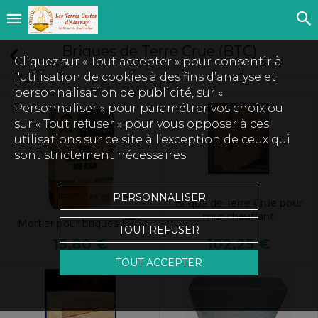
Briques de Terre Crue (BTC)
Cliquez sur « Tout accepter » pour consentir à
4 produits
l'utilisation de cookies à des fins d’analyse et
personnalisation de publicité, sur «
Personnaliser » pour paramétrer vos choix ou
sur « Tout refuser » pour vous opposer à ces
utilisations sur ce site à l’exception de ceux qui
sont strictement nécessaires.
PERSONNALISER
Brique de Terre Crue pour
mur chauffant
Mortier pour briques BTC
TOUT REFUSER
102,25 €
15,80 €
TOUT ACCEPTER