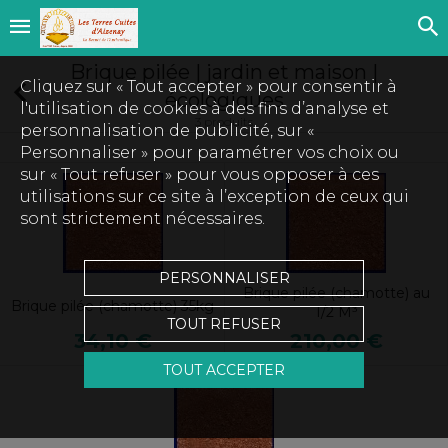
Brique pilée | jardin et maison |
Cliquez sur « Tout accepter » pour consentir à
écologiques
l'utilisation de cookies à des fins d’analyse et
3 produits
personnalisation de publicité, sur «
Personnaliser » pour paramétrer vos choix ou
sur « Tout refuser » pour vous opposer à ces
utilisations sur ce site à l’exception de ceux qui
sont strictement nécessaires.
PERSONNALISER
Brique pilée (chamotte) au
Brique pilée (chamotte) 35kg
1/2 M³
TOUT REFUSER
34,10 €
210,00 €
TOUT ACCEPTER