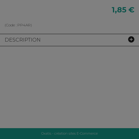
1,85 €
(Code :
PP4AR
)
DESCRIPTION
Oxatis - création sites E-Commerce