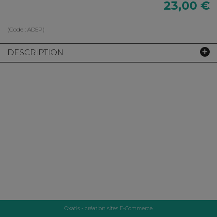
23,00 €
(Code :
AD5P
)
DESCRIPTION
Oxatis - création sites E-Commerce