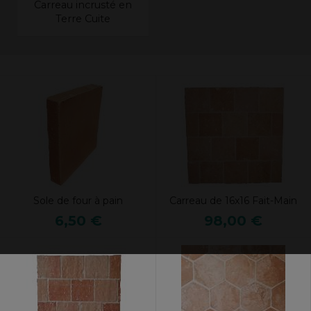
Carreau incrusté en
Terre Cuite
Sole de four à pain
Carreau de 16x16 Fait-Main
6,50 €
98,00 €