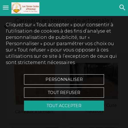
Carreaux en terre cuite artisanale |
Cliquez sur « Tout accepter » pour consentir à
Cuisson feu de bois | Aizenay
l'utilisation de cookies à des fins d’analyse et
59 produits
personnalisation de publicité, sur «
Personnaliser » pour paramétrer vos choix ou
catalogue carreaux terre cuite naturelle
sur « Tout refuser » pour vous opposer à ces
utilisations sur ce site à l’exception de ceux qui
sont strictement nécessaires.
PERSONNALISER
TOUT REFUSER
Carreau de Terre Cuite
TOUT ACCEPTER
Tradition
Carreaux à la main