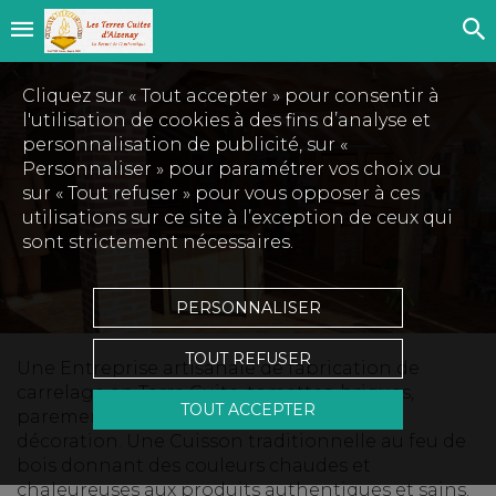
Cliquez sur « Tout accepter » pour consentir à
l'utilisation de cookies à des fins d’analyse et
personnalisation de publicité, sur «
Personnaliser » pour paramétrer vos choix ou
sur « Tout refuser » pour vous opposer à ces
utilisations sur ce site à l’exception de ceux qui
sont strictement nécessaires.
PERSONNALISER
TOUT REFUSER
Une Entreprise artisanale de fabrication de
carrelage en Terre Cuite, tomettes, briques,
TOUT ACCEPTER
parement, briques en Terre Crue, objet de
décoration. Une Cuisson traditionnelle au feu de
bois donnant des couleurs chaudes et
chaleureuses aux produits authentiques et sains.