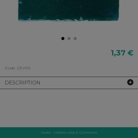
1,37 €
(Code :
CEVS11
)
DESCRIPTION
Oxatis - création sites E-Commerce