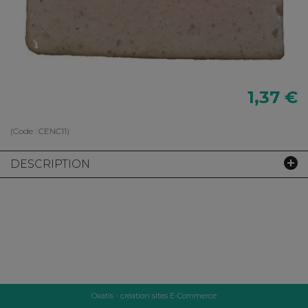
1,37 €
(Code :
CENC11
)
DESCRIPTION
Oxatis - création sites E-Commerce