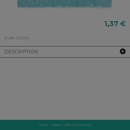
1,37 €
(Code :
CETU11
)
DESCRIPTION
Oxatis - création sites E-Commerce