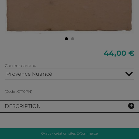
44,00 €
Couleur carreau
Provence Nuancé
(Code :
CT10PN
)
DESCRIPTION
Oxatis - création sites E-Commerce