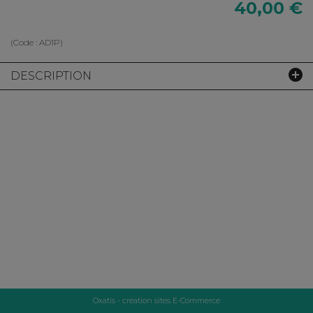
40,00 €
(Code :
AD1P
)
DESCRIPTION
Oxatis - création sites E-Commerce