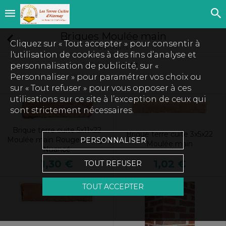
Briques Moulée main
Cliquez sur « Tout accepter » pour consentir à
6 produits
l'utilisation de cookies à des fins d’analyse et
personnalisation de publicité, sur «
Briques MM
Personnaliser » pour paramétrer vos choix ou
sur « Tout refuser » pour vous opposer à ces
utilisations sur ce site à l’exception de ceux qui
sont strictement nécessaires.
Brique terre cuite 5x11x22
Brique terre cuite 3x5x22
Moulée main Rouge-orange
PERSONNALISER
Moulée main
Nuancé
1,02 €
1,30 €
TOUT REFUSER
TOUT ACCEPTER