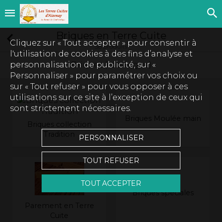
Briques en Terre Cuite
Cliquez sur « Tout accepter » pour consentir à
38 produits
l'utilisation de cookies à des fins d’analyse et
personnalisation de publicité, sur «
Briques (catalogue)
Personnaliser » pour paramétrer vos choix ou
sur « Tout refuser » pour vous opposer à ces
utilisations sur ce site à l’exception de ceux qui
sont strictement nécessaires.
Briques Moulée main
Briques collection
Tradition
PERSONNALISER
TOUT REFUSER
TOUT ACCEPTER
Briques spéciales
Parement en Terre
Cuite