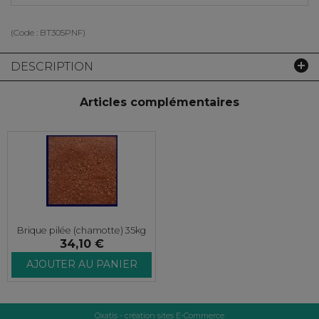
(Code :
BT305PNF
)
DESCRIPTION
Articles complémentaires
Brique pilée (chamotte) 35kg
34,10 €
AJOUTER AU PANIER
Oxatis - création sites E-Commerce