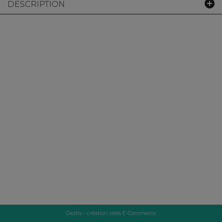
DESCRIPTION
Oxatis - création sites E-Commerce