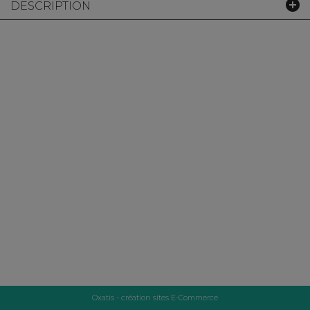
DESCRIPTION
Oxatis - création sites E-Commerce