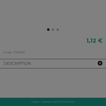
1,12 €
(Code :
TTB40P
)
DESCRIPTION
Oxatis - création sites E-Commerce