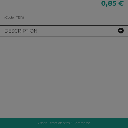
0,85 €
(Code :
TER
)
DESCRIPTION
Oxatis - création sites E-Commerce