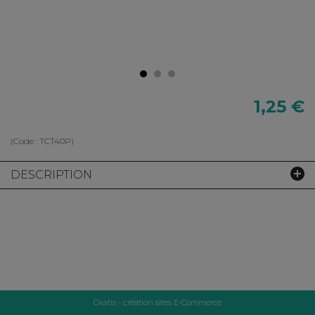
1,25 €
(Code :
TCT40P
)
DESCRIPTION
Oxatis - création sites E-Commerce