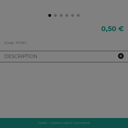
0,50 €
(Code :
PP3P
)
DESCRIPTION
Oxatis - création sites E-Commerce