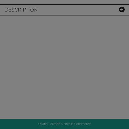
DESCRIPTION
Oxatis - création sites E-Commerce