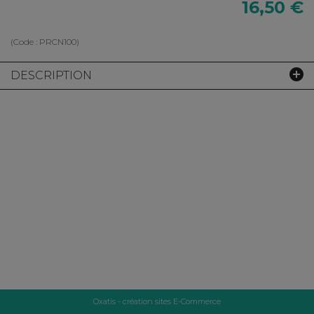
16,50 €
(Code :
PRCN100
)
DESCRIPTION
Oxatis - création sites E-Commerce