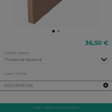
36,50 €
Couleur carreau
Provence Nuancé
(Code :
CT20PN
)
DESCRIPTION
Oxatis - création sites E-Commerce