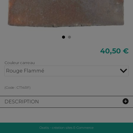
40,50 €
Couleur carreau
Rouge Flammé
(Code :
CT14RF
)
DESCRIPTION
Oxatis - création sites E-Commerce