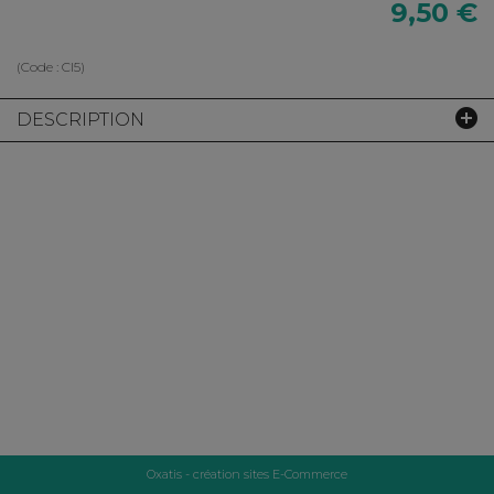
9,50 €
(Code :
CI5
)
DESCRIPTION
Oxatis - création sites E-Commerce