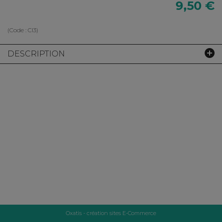
9,50 €
(Code :
CI3
)
DESCRIPTION
Oxatis - création sites E-Commerce