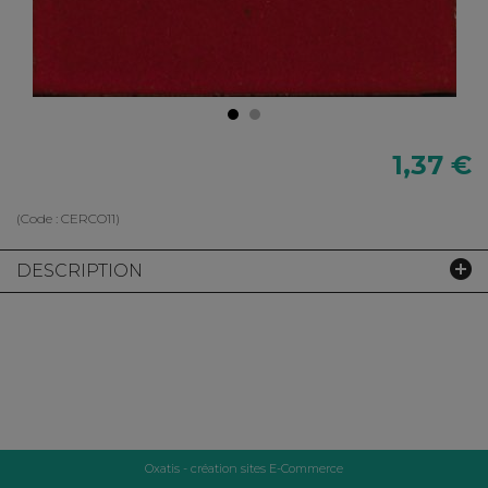
1,37 €
(Code :
CERCO11
)
DESCRIPTION
Oxatis - création sites E-Commerce