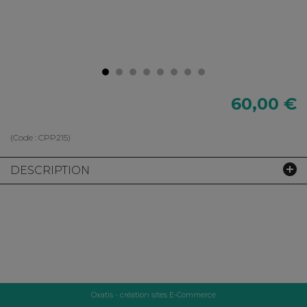
60,00 €
(Code :
CPP215
)
DESCRIPTION
Oxatis - création sites E-Commerce