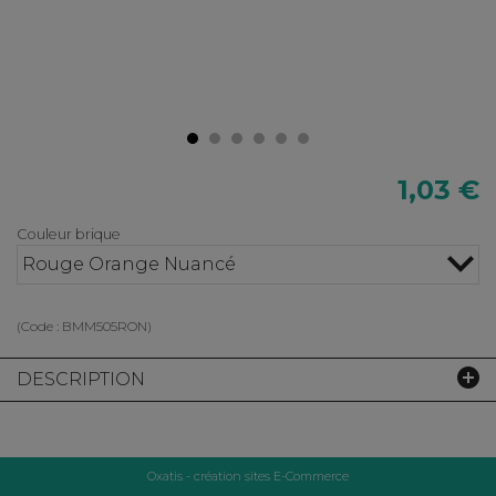
1,03 €
Couleur brique
Rouge Orange Nuancé
(Code :
BMM505RON
)
DESCRIPTION
Oxatis - création sites E-Commerce