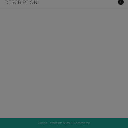
DESCRIPTION
Oxatis - création sites E-Commerce