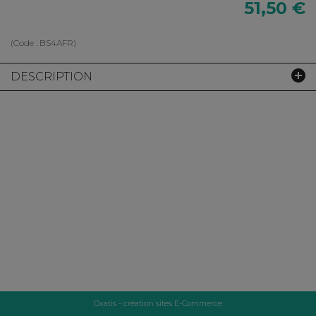
51,50 €
(Code :
BS4AFR
)
DESCRIPTION
Oxatis - création sites E-Commerce