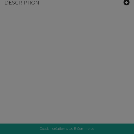
DESCRIPTION
Oxatis - création sites E-Commerce