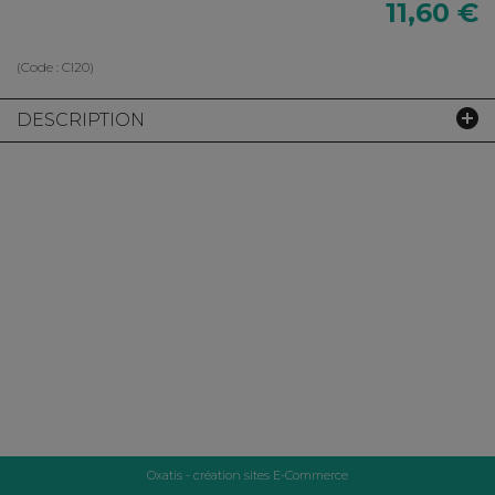
11,60 €
(Code :
CI20
)
DESCRIPTION
Oxatis - création sites E-Commerce