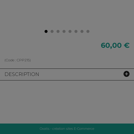
60,00 €
(Code :
CPP215
)
DESCRIPTION
Oxatis - création sites E-Commerce