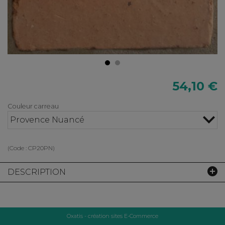
54,10 €
Couleur carreau
Provence Nuancé
(Code :
CP20PN
)
DESCRIPTION
Oxatis - création sites E-Commerce