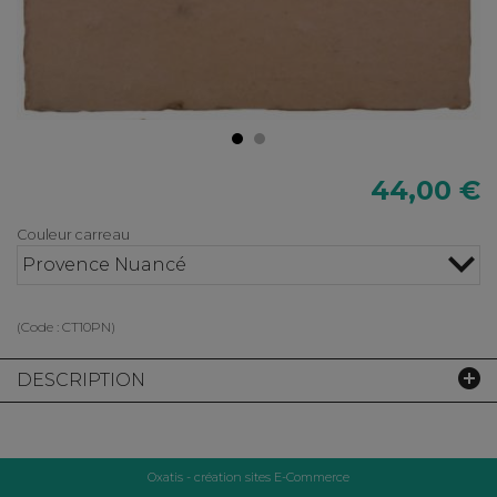
44,00 €
Couleur carreau
Provence Nuancé
(Code :
CT10PN
)
DESCRIPTION
Oxatis - création sites E-Commerce