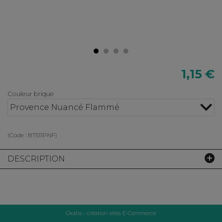
1,15 €
Couleur brique
Provence Nuancé Flammé
(Code :
BT511PNF
)
DESCRIPTION
Oxatis - création sites E-Commerce